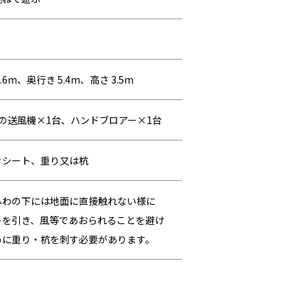
.6m、奥行き 5.4m、高さ 3.5m
Wの送風機×1台、ハンドブロアー×1台
きシート、重り又は杭
ふわの下には地面に直接触れない様に
トを引き、風等であおられることを避け
めに重り・杭を刺す必要があります。