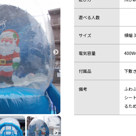
遊べる人数
サイズ
横幅 3
電気容量
400
付属品
下敷
備考
ふわ
シー
るた