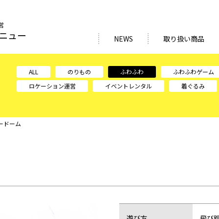
営
・ニュー
NEWS
取り扱い商品
ALL
のりもの
ふわふわ
ふわふわゲーム
ロケーション運営
イベントレンタル
着ぐるみ
ードーム
遊び方
飛び